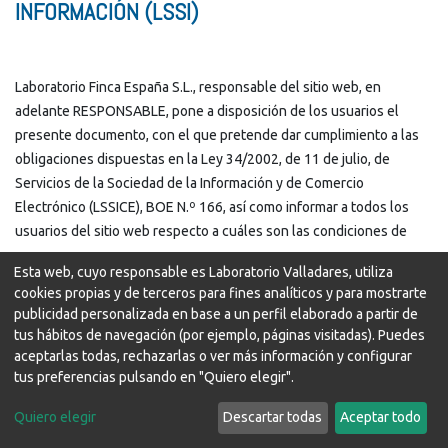
INFORMACIÓN (LSSI)
Laboratorio Finca España S.L., responsable del sitio web, en
adelante RESPONSABLE, pone a disposición de los usuarios el
presente documento, con el que pretende dar cumplimiento a las
obligaciones dispuestas en la Ley 34/2002, de 11 de julio, de
Servicios de la Sociedad de la Información y de Comercio
Electrónico (LSSICE), BOE N.º 166, así como informar a todos los
usuarios del sitio web respecto a cuáles son las condiciones de
uso.
Esta web, cuyo responsable es Laboratorio Valladares, utiliza
cookies propias y de terceros para fines analíticos y para mostrarte
Toda persona que acceda a este sitio web asume el papel de
publicidad personalizada en base a un perfil elaborado a partir de
usuario, comprometiéndose a la observancia y cumplimiento
tus hábitos de navegación (por ejemplo, páginas visitadas). Puedes
riguroso de las disposiciones aquí dispuestas, así como a cualquier
aceptarlas todas, rechazarlas o ver más información y configurar
otra disposición legal que fuera de aplicación.
tus preferencias pulsando en "Quiero elegir".
Laboratorio Finca España S.L. se reserva el derecho de modificar
Quiero elegir
Descartar todas
Aceptar todo
cualquier tipo de información que pudiera aparecer en el sitio web,