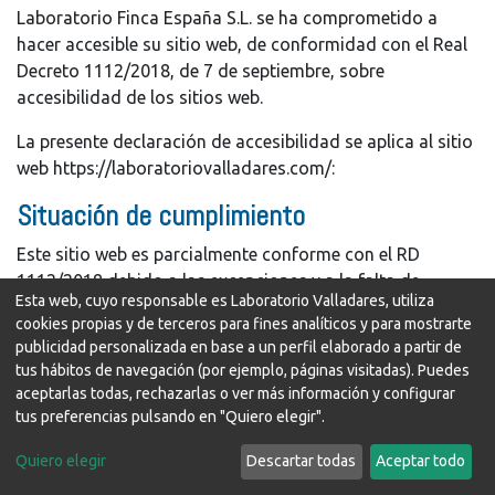
Laboratorio Finca España S.L. se ha comprometido a
hacer accesible su sitio web, de conformidad con el Real
Decreto 1112/2018, de 7 de septiembre, sobre
accesibilidad de los sitios web.
La presente declaración de accesibilidad se aplica al sitio
web https://laboratoriovalladares.com/:
Situación de cumplimiento
Este sitio web es parcialmente conforme con el RD
1112/2018 debido a las excepciones y a la falta de
Esta web, cuyo responsable es Laboratorio Valladares, utiliza
conformidad de los aspectos que se indican en el
cookies propias y de terceros para fines analíticos y para mostrarte
siguiente punto.
publicidad personalizada en base a un perfil elaborado a partir de
tus hábitos de navegación (por ejemplo, páginas visitadas). Puedes
Contenido NO accesible
aceptarlas todas, rechazarlas o ver más información y configurar
tus preferencias pulsando en "Quiero elegir".
El contenido que se recoge a continuación no es
accesible por lo siguiente:
Quiero elegir
Descartar todas
Aceptar todo
Falta de conformidad con el RD 1112/2018: