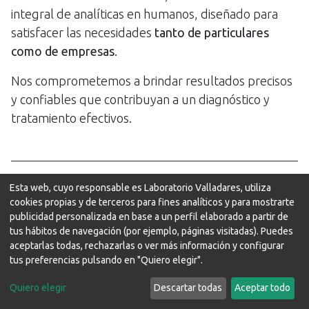
integral de analíticas en humanos, diseñado para
satisfacer las necesidades
tanto de particulares
como de empresas
.
Nos comprometemos a brindar resultados precisos
y confiables que contribuyan a un diagnóstico y
tratamiento efectivos.
Esta web, cuyo responsable es Laboratorio Valladares, utiliza
Puede elegir realizarse alguno de nuestros perfiles
cookies propias y de terceros para fines analíticos y para mostrarte
o solicitarnos presupuesto
publicidad personalizada en base a un perfil elaborado a partir de
tus hábitos de navegación (por ejemplo, páginas visitadas). Puedes
aceptarlas todas, rechazarlas o ver más información y configurar
¡Contáctanos!
Consulta los perfiles
tus preferencias pulsando en "Quiero elegir".
Quiero elegir
Descartar todas
Aceptar todo