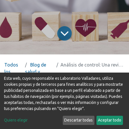
Todos
Blog de
Análisis de control: Una revisión anual para cuidar tu salud
los
salud y
blogs
análisis
Esta web, cuyo responsable es Laboratorio Valladares, utiliza
cookies propias y de terceros para fines analíticos y para mostrarte
publicidad personalizada en base a un perfil elaborado a partir de
Hacerte una analítica una vez al año es una forma
tus hábitos de navegación (por ejemplo, páginas visitadas). Puedes
sencilla y eficaz de cuidar tu salud. Muchas
aceptarlas todas, rechazarlas o ver más información y configurar
enfermedades pueden estar desarrollándose sin dar
tus preferencias pulsando en "Quiero elegir".
señales claras, y una analítica puede ayudarte a
Quiero elegir
Descartar todas
Aceptar todo
detectarlas antes de que aparezcan los primeros