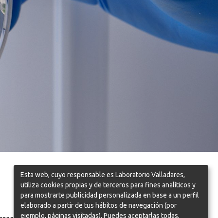
Nos encontrarás en...
Calle Juan de Aguilar 3 Edificio
manos!
Murphy 1 local 21, 38008 Santa
 45 04
Cruz de Tenerife
 57 87
Esta web, cuyo responsable es Laboratorio Valladares,
utiliza cookies propias y de terceros para fines analíticos y
para mostrarte publicidad personalizada en base a un perfil
tacto
Sobre nosotros
elaborado a partir de tus hábitos de navegación (por
e Privacidad
Política de Cookies
ejemplo, páginas visitadas). Puedes aceptarlas todas,