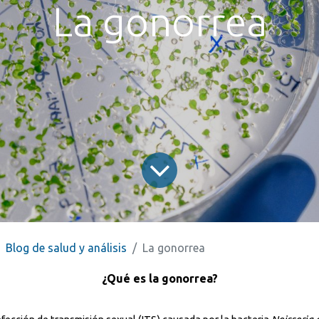
La gonorrea
¡Llá
Envía tu CV para trabajar
+34 922 19
en nuestro laboratorio
​
+34 608 33
Blog de salud y análisis
La gonorrea
¿Qué es la gonorrea?
Aviso Legal
Con
Declaración de accesibilidad
Política d