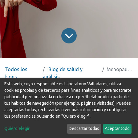
Todos los
Blog de salud y
Menopausia
blogs
análisis
Esta web, cuyo responsable es Laboratorio Valladares, utiliza
La menopausia es una etapa natural en la vida de las mujeres
cookies propias y de terceros para fines analíticos y para mostrarte
publicidad personalizada en base a un perfil elaborado a partir de
que marca el final de su ciclo reproductivo.
tus hábitos de navegación (por ejemplo, páginas visitadas). Puedes
aceptarlas todas, rechazarlas o ver más información y configurar
tus preferencias pulsando en "Quiero elegir".
Suele ocurrir entre los 45 y 55 años, aunque cada mujer es única
y puede experimentarla antes o después. Este proceso, que
Quiero elegir
Descartar todas
Aceptar todo
puede durar varios años, viene acompañado de cambios físicos y